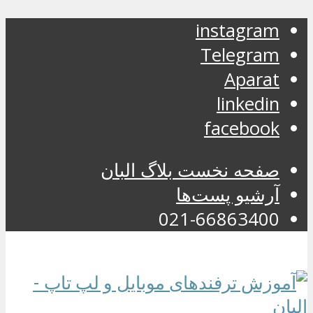
instagram
Telegram
Aparat
linkedin
facebook
صفحه نخست بلاگ البان
آرشیو پست‌ها
021-66863400