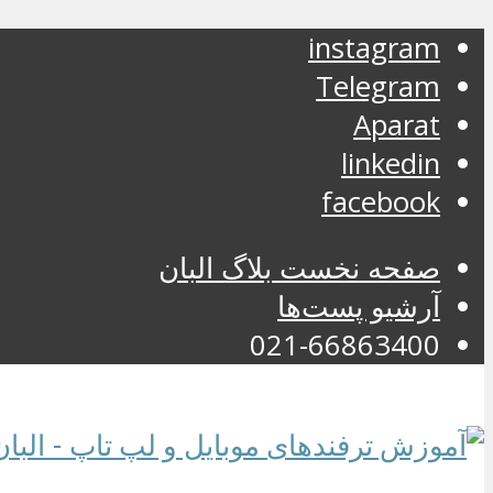
instagram
Telegram
Aparat
linkedin
facebook
صفحه نخست بلاگ البان
آرشیو پست‌ها
021-66863400