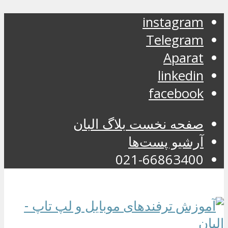
instagram
Telegram
Aparat
linkedin
facebook
صفحه نخست بلاگ البان
آرشیو پست‌ها
021-66863400