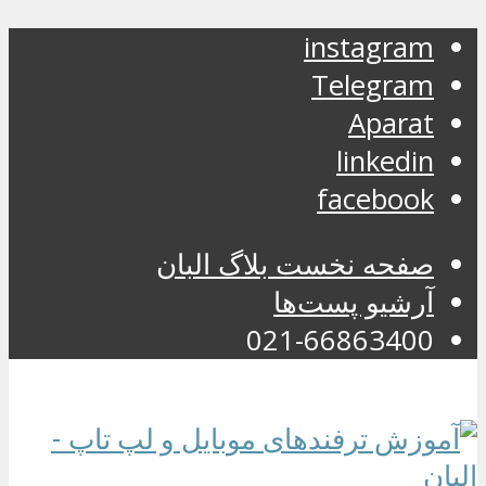
instagram
Telegram
Aparat
linkedin
facebook
صفحه نخست بلاگ البان
آرشیو پست‌ها
021-66863400