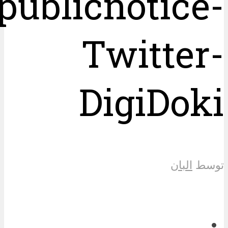
publicnotice-
Twitter-
DigiDoki
توسط
البان