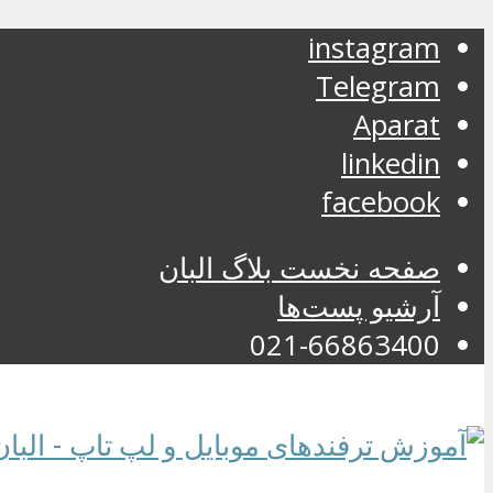
instagram
Telegram
Aparat
linkedin
facebook
صفحه نخست بلاگ البان
آرشیو پست‌ها
021-66863400