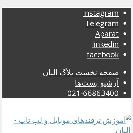
instagram
Telegram
Aparat
linkedin
facebook
صفحه نخست بلاگ البان
آرشیو پست‌ها
021-66863400