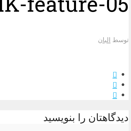
K-feature-05
توسط
البان
دیدگاهتان را بنویسید