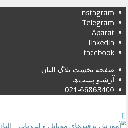
instagram
Telegram
Aparat
linkedin
facebook
صفحه نخست بلاگ البان
آرشیو پست‌ها
021-66863400