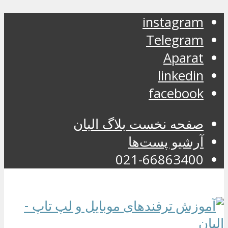
instagram
Telegram
Aparat
linkedin
facebook
صفحه نخست بلاگ البان
آرشیو پست‌ها
021-66863400