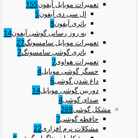
تعمیرات موبایل آیفون
155
ال سی دی آیفون
5
باتری آیفون
8
به روز رسانی گوشی آیفون
14
تعمیرات موبایل سامسونگ
27
باتری گوشی سامسونگ
7
تعمیرات هواوی
7
حسگر گوشی موبایل
4
داغ شدن گوشی
6
دوربین گوشی موبایل
14
صدای گوشی
4
مشکل گوشی
269
حافظه گوشی
7
مشکلات نرم افزاری
22
مشکل اینستاگرام گوشی
8