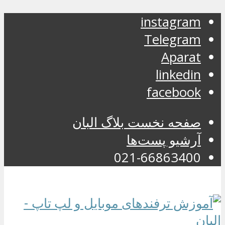
instagram
Telegram
Aparat
linkedin
facebook
صفحه نخست بلاگ البان
آرشیو پست‌ها
021-66863400