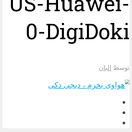
US-Huawei-
0-DigiDoki
توسط
البان