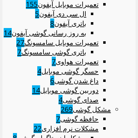
تعمیرات موبایل آیفون
155
ال سی دی آیفون
5
باتری آیفون
8
به روز رسانی گوشی آیفون
14
تعمیرات موبایل سامسونگ
27
باتری گوشی سامسونگ
7
تعمیرات هواوی
7
حسگر گوشی موبایل
4
داغ شدن گوشی
6
دوربین گوشی موبایل
14
صدای گوشی
4
مشکل گوشی
269
حافظه گوشی
7
مشکلات نرم افزاری
22
مشکل اینستاگرام گوشی
8