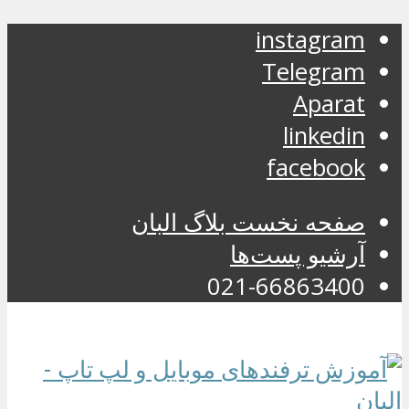
instagram
Telegram
Aparat
linkedin
facebook
صفحه نخست بلاگ البان
آرشیو پست‌ها
021-66863400