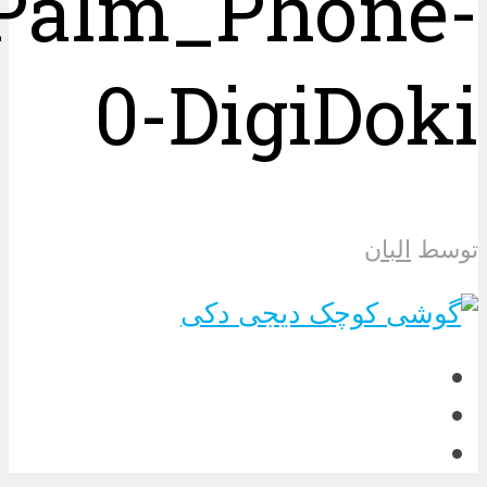
e_Palm_Phone-
0-DigiDoki
توسط
البان