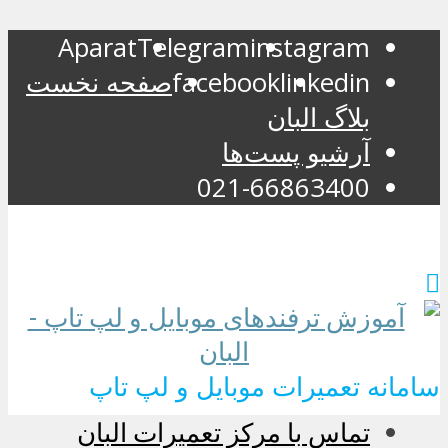
Aparat
Telegram
instagram
linkedin
facebook
صفحه نخست
بلاگ البان
آرشیو پست‌ها
021-66863400
سامانه تعمیرات موبایل و لپ تاپ
تماس با مرکز تعمیرات البان