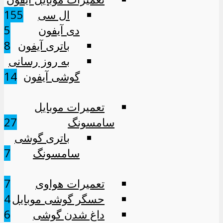
ال سی
155
دی آیفون
5
باتری آیفون
8
به روز رسانی
گوشی آیفون
14
تعمیرات موبایل
سامسونگ
27
باتری گوشی
سامسونگ
7
تعمیرات هواوی
7
حسگر گوشی موبایل
4
داغ شدن گوشی
6