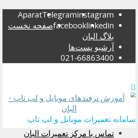
Aparat
Telegram
instagram
linkedin
facebook
صفحه نخست
بلاگ البان
آرشیو پست‌ها
021-66863400
سامانه تعمیرات موبایل و لپ تاپ
تماس با مرکز تعمیرات البان