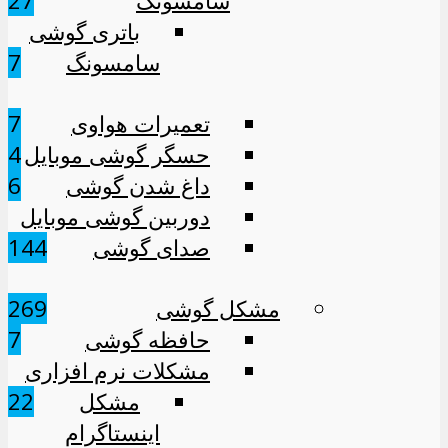
سامسونگ
27
باتری گوشی
سامسونگ
7
تعمیرات هواوی
7
حسگر گوشی موبایل
4
داغ شدن گوشی
6
دوربین گوشی موبایل
صدای گوشی
4
14
مشکل گوشی
269
حافظه گوشی
7
مشکلات نرم افزاری
مشکل
22
اینستاگرام