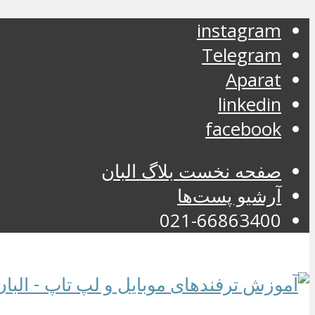
instagram
Telegram
Aparat
linkedin
facebook
صفحه نخست بلاگ البان
آرشیو پست‌ها
021-66863400