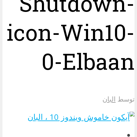
Shutdown-
icon-Win10-
0-Elbaan
توسط
البان