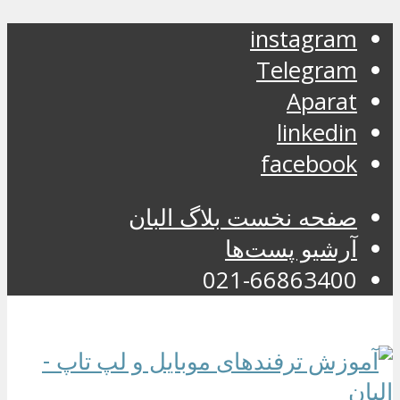
instagram
Telegram
Aparat
linkedin
facebook
صفحه نخست بلاگ البان
آرشیو پست‌ها
021-66863400