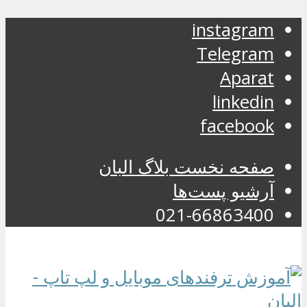
instagram
Telegram
Aparat
linkedin
facebook
صفحه نخست بلاگ البان
آرشیو پست‌ها
021-66863400