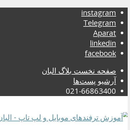
instagram
Telegram
Aparat
linkedin
facebook
صفحه نخست بلاگ البان
آرشیو پست‌ها
021-66863400