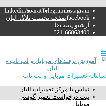
linkedin
Aparat
Telegram
instagram
facebook
صفحه نخست بلاگ البان
آرشیو پست‌ها
021-66863400
سامانه تعمیرات موبایل و لپ تاپ
تماس با مرکز تعمیرات البان
ثبت درخواست تعمیر گوشی
موبایل