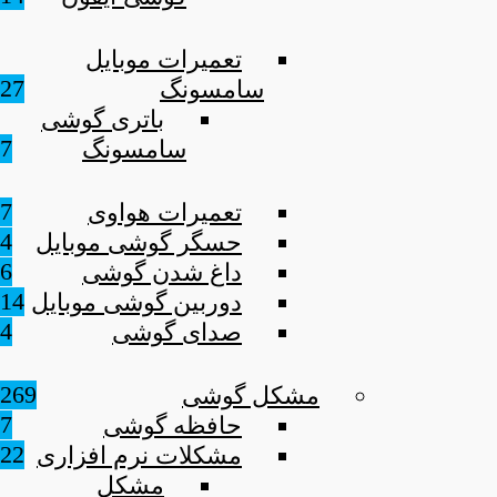
تعمیرات موبایل
27
سامسونگ
باتری گوشی
7
سامسونگ
7
تعمیرات هواوی
4
حسگر گوشی موبایل
6
داغ شدن گوشی
14
دوربین گوشی موبایل
4
صدای گوشی
269
مشکل گوشی
7
حافظه گوشی
22
مشکلات نرم افزاری
مشکل