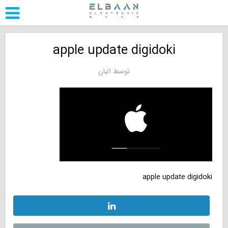
apple update digidoki
توسط
البان
apple update digidoki