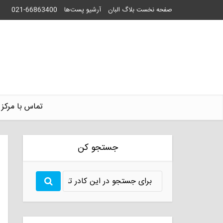
صفحه نخست بلاگ البان
آرشیو پست‌ها
021-66863400
تماس با مرکز 
جستجو کن