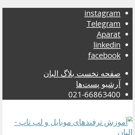
instagram
Telegram
Aparat
linkedin
facebook
صفحه نخست بلاگ البان
آرشیو پست‌ها
021-66863400