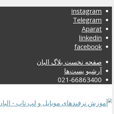
instagram
Telegram
Aparat
linkedin
facebook
صفحه نخست بلاگ البان
آرشیو پست‌ها
021-66863400