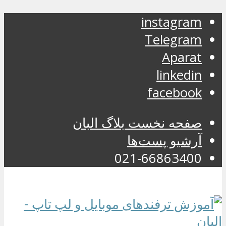
instagram
Telegram
Aparat
linkedin
facebook
صفحه نخست بلاگ البان
آرشیو پست‌ها
021-66863400