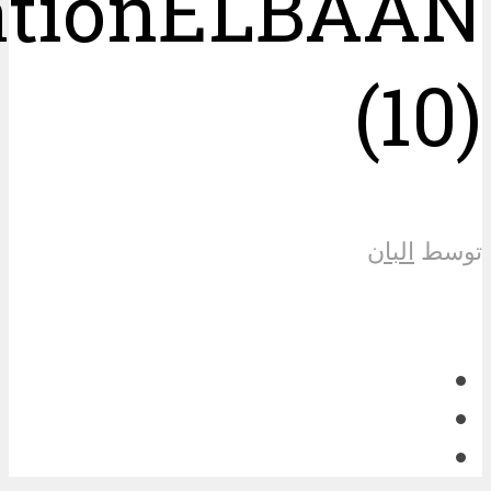
ationELBAAN
(10)
توسط
البان