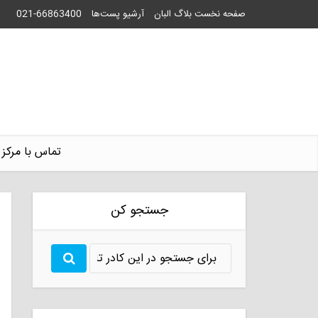
صفحه نخست بلاگ البان
آرشیو پست‌ها
021-66863400
تماس با مرکز 
جستجو کن