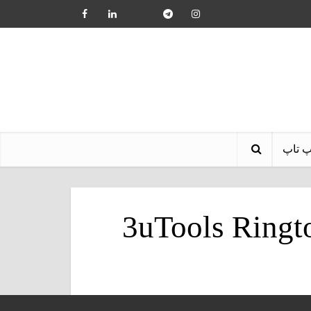
پ تاپ
3uTools Ring