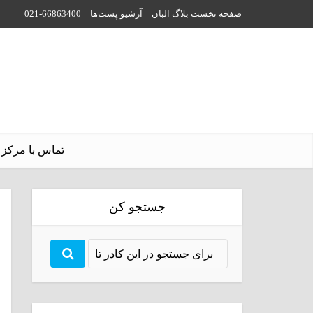
صفحه نخست بلاگ البان
آرشیو پست‌ها
021-66863400
تماس با مرکز 
جستجو کن