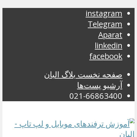
instagram
Telegram
Aparat
linkedin
facebook
صفحه نخست بلاگ البان
آرشیو پست‌ها
021-66863400