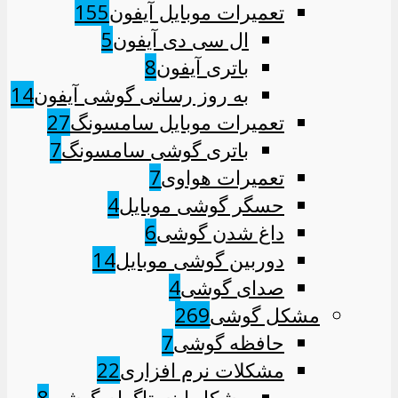
تعمیرات موبایل آیفون
155
ال سی دی آیفون
5
باتری آیفون
8
به روز رسانی گوشی آیفون
14
تعمیرات موبایل سامسونگ
27
باتری گوشی سامسونگ
7
تعمیرات هواوی
7
حسگر گوشی موبایل
4
داغ شدن گوشی
6
دوربین گوشی موبایل
14
صدای گوشی
4
مشکل گوشی
269
حافظه گوشی
7
مشکلات نرم افزاری
22
مشکل اینستاگرام گوشی
8