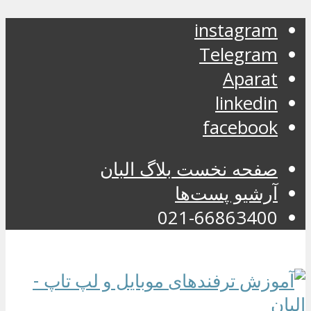
instagram
Telegram
Aparat
linkedin
facebook
صفحه نخست بلاگ البان
آرشیو پست‌ها
021-66863400