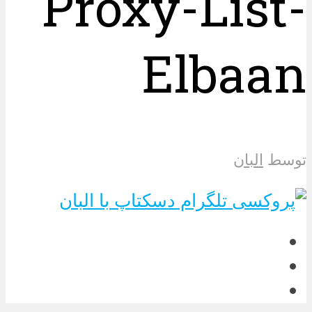
Proxy-List-
Elbaan
توسط
البان