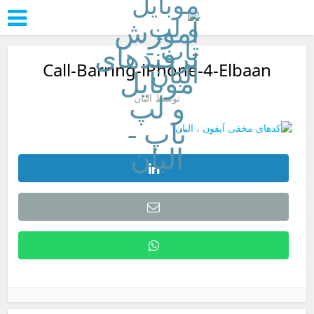
Call-Barring-iPhone-4-Elbaan
توسط
البان