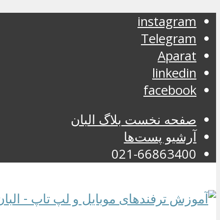
instagram
Telegram
Aparat
linkedin
facebook
صفحه نخست بلاگ البان
آرشیو پست‌ها
021-66863400