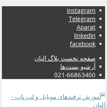
instagram
Telegram
Aparat
linkedin
facebook
صفحه نخست بلاگ البان
آرشیو پست‌ها
021-66863400