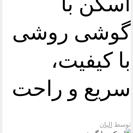
اسکن با
گوشی روشی
با کیفیت،
سریع و راحت
توسط
البان