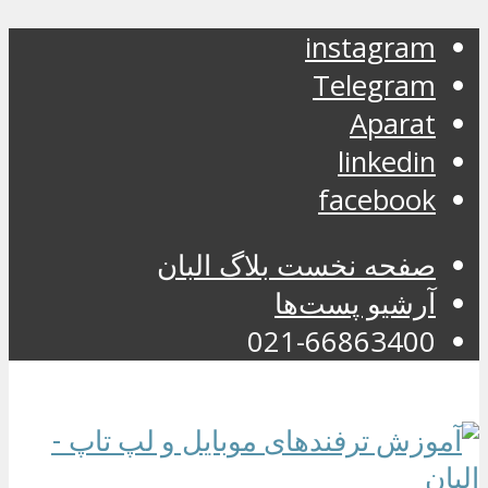
instagram
Telegram
Aparat
linkedin
facebook
صفحه نخست بلاگ البان
آرشیو پست‌ها
021-66863400