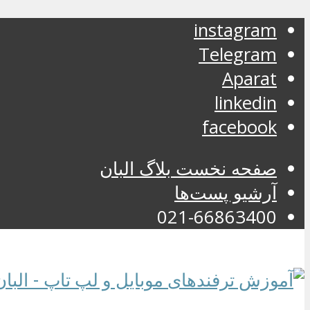
instagram
Telegram
Aparat
linkedin
facebook
صفحه نخست بلاگ البان
آرشیو پست‌ها
021-66863400