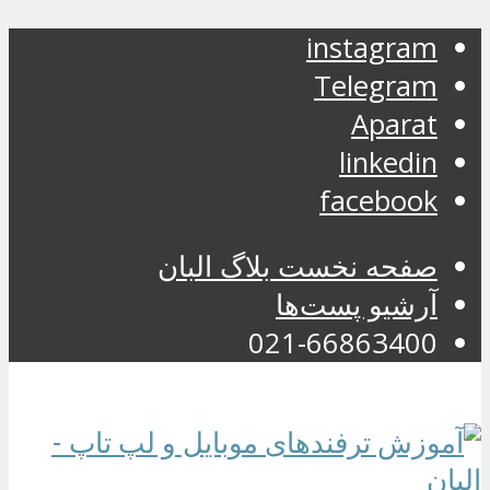
instagram
Telegram
Aparat
linkedin
facebook
صفحه نخست بلاگ البان
آرشیو پست‌ها
021-66863400