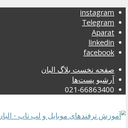
instagram
Telegram
Aparat
linkedin
facebook
صفحه نخست بلاگ البان
آرشیو پست‌ها
021-66863400