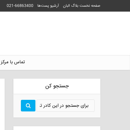
صفحه نخست بلاگ البان
آرشیو پست‌ها
021-66863400
تماس با مرکز 
جستجو کن