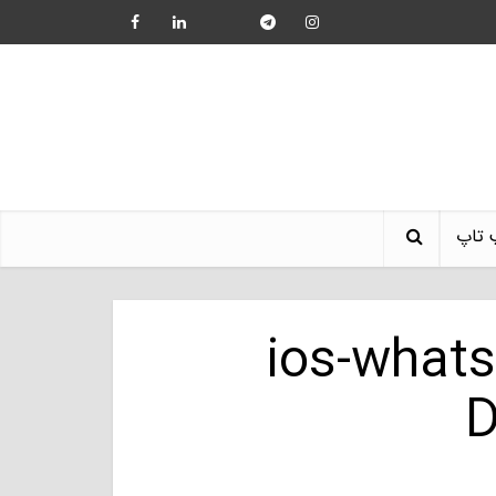
 تاپ
ios-what
D