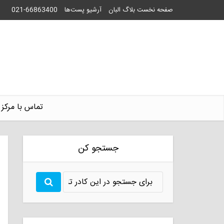
صفحه نخست بلاگ البان
آرشیو پست‌ها
021-66863400
تماس با مرکز 
جستجو کن