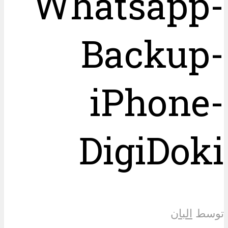
Whatsapp-
Backup-
iPhone-
DigiDoki
توسط
البان