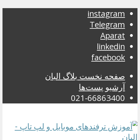
instagram
Telegram
Aparat
linkedin
facebook
صفحه نخست بلاگ البان
آرشیو پست‌ها
021-66863400