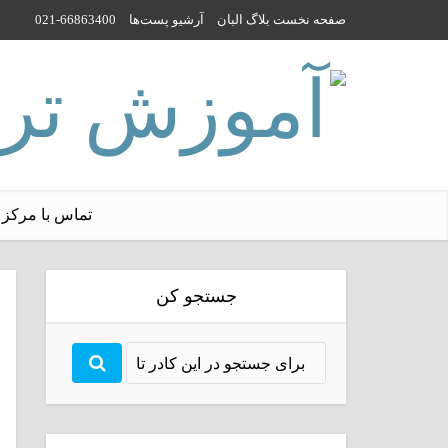
صفحه نخست بلاگ البان
آرشیو پست‌ها
021-66863400
تماس با مرکز 
جستجو کن