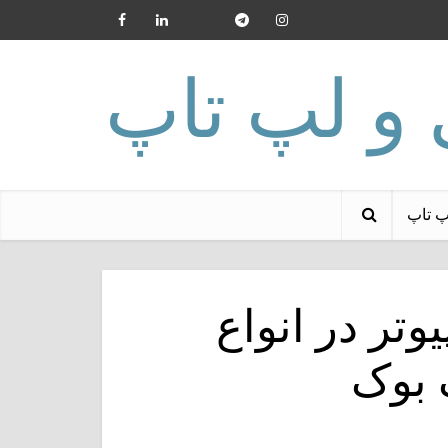
پ تاپ
وتر در انواع
 بوک