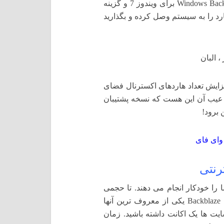
طریق گزینه File History برای ویندوز 8 و 10، گزینه Windows Backup برای ویندوز 7 و گزینه
هید. هارد را به سیستم وصل کرده و بگذارید
ایش تعداد هاردهای اکسترنال فضای
ا عیب آن این هست که نسخه پشتیبان
 برود!
وای فای
رنتی
را خودکار انجام می دهند. تا حجمی
رایگان بوده و بیشتر از آن پولی می شوند. شاید سایت Backblaze یکی از معروف ترین آنها
یت ها یک اکانت داشته باشید. زمان