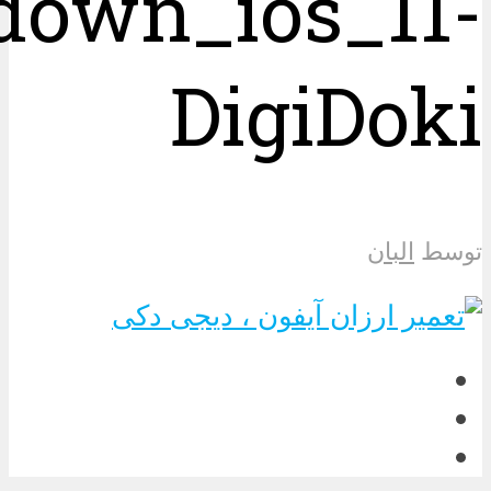
down_ios_11-
DigiDoki
توسط
البان