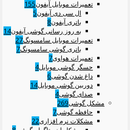
تعمیرات موبایل آیفون
155
ال سی دی آیفون
5
باتری آیفون
8
به روز رسانی گوشی آیفون
14
تعمیرات موبایل سامسونگ
27
باتری گوشی سامسونگ
7
تعمیرات هواوی
7
حسگر گوشی موبایل
4
داغ شدن گوشی
6
دوربین گوشی موبایل
14
صدای گوشی
4
مشکل گوشی
269
حافظه گوشی
7
مشکلات نرم افزاری
22
مشکل اینستاگرام گوشی
8