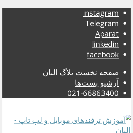
instagram
Telegram
Aparat
linkedin
facebook
صفحه نخست بلاگ البان
آرشیو پست‌ها
021-66863400