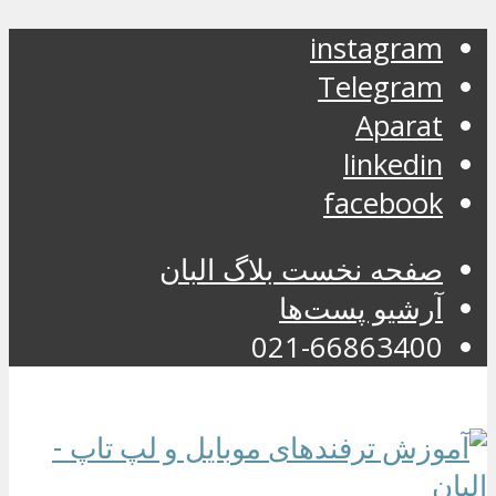
instagram
Telegram
Aparat
linkedin
facebook
صفحه نخست بلاگ البان
آرشیو پست‌ها
021-66863400