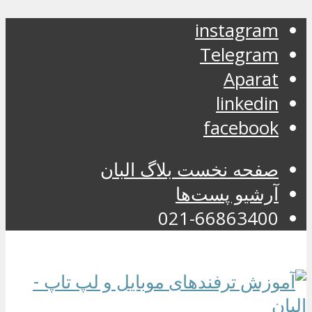
instagram
Telegram
Aparat
linkedin
facebook
صفحه نخست بلاگ البان
آرشیو پست‌ها
021-66863400