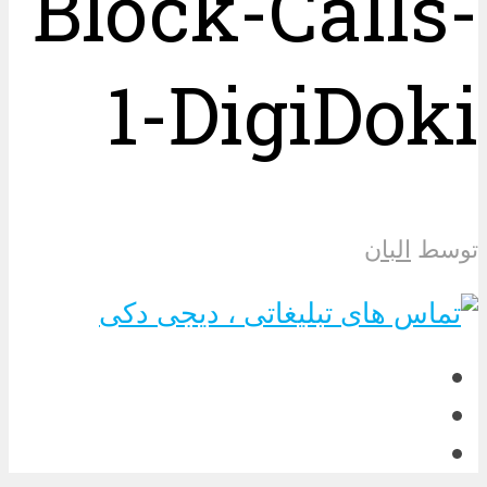
Block-Calls-
1-DigiDoki
توسط
البان