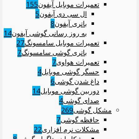
تعمیرات موبایل آیفون
155
ال سی دی آیفون
5
باتری آیفون
8
به روز رسانی گوشی آیفون
14
تعمیرات موبایل سامسونگ
27
باتری گوشی سامسونگ
7
تعمیرات هواوی
7
حسگر گوشی موبایل
4
داغ شدن گوشی
6
دوربین گوشی موبایل
14
صدای گوشی
4
مشکل گوشی
269
حافظه گوشی
7
مشکلات نرم افزاری
22
مشکل اینستاگرام گوشی
8