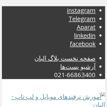
instagram
Telegram
Aparat
linkedin
facebook
صفحه نخست بلاگ البان
آرشیو پست‌ها
021-66863400