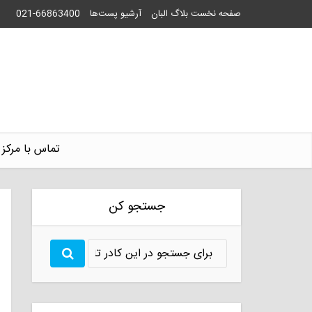
صفحه نخست بلاگ البان
آرشیو پست‌ها
021-66863400
تماس با مرکز 
جستجو کن