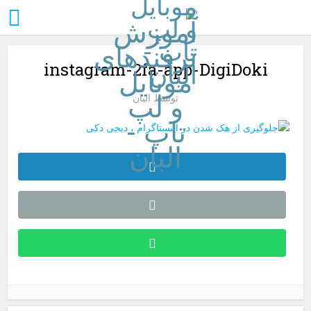
instagram-2fa-app-DigiDoki
توسط
البان