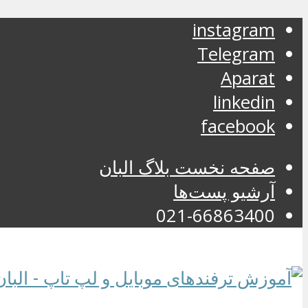
instagram
Telegram
Aparat
linkedin
facebook
صفحه نخست بلاگ البان
آرشیو پست‌ها
021-66863400