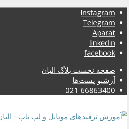
instagram
Telegram
Aparat
linkedin
facebook
صفحه نخست بلاگ البان
آرشیو پست‌ها
021-66863400