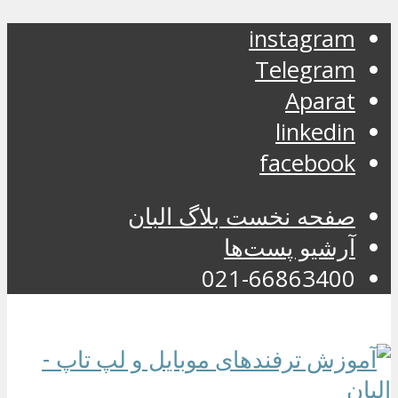
instagram
Telegram
Aparat
linkedin
facebook
صفحه نخست بلاگ البان
آرشیو پست‌ها
021-66863400