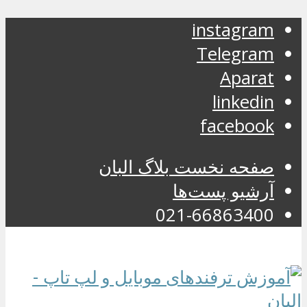
instagram
Telegram
Aparat
linkedin
facebook
صفحه نخست بلاگ البان
آرشیو پست‌ها
021-66863400