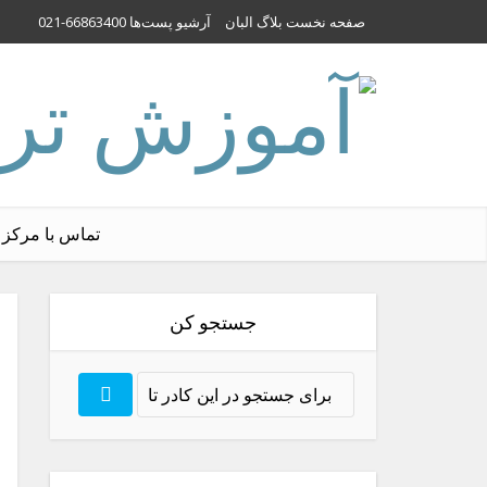
صفحه نخست بلاگ البان
آرشیو پست‌ها
021-66863400
تماس با مرکز 
جستجو کن