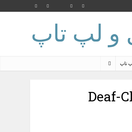
پ تاپ
Deaf-C