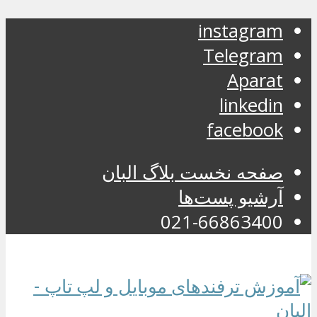
instagram
Telegram
Aparat
linkedin
facebook
صفحه نخست بلاگ البان
آرشیو پست‌ها
021-66863400