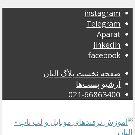
instagram
Telegram
Aparat
linkedin
facebook
صفحه نخست بلاگ البان
آرشیو پست‌ها
021-66863400